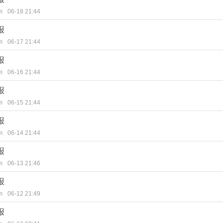
m
06-18 21:44
报
m
06-17 21:44
报
m
06-16 21:44
报
m
06-15 21:44
报
m
06-14 21:44
报
m
06-13 21:46
报
m
06-12 21:49
报