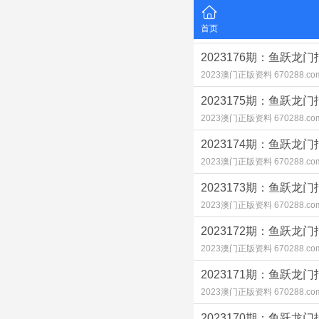
首页
2023176期：鱼跃龙门
2023澳门正版资料 670288.co
2023175期：鱼跃龙门
2023澳门正版资料 670288.co
2023174期：鱼跃龙门
2023澳门正版资料 670288.co
2023173期：鱼跃龙门
2023澳门正版资料 670288.co
2023172期：鱼跃龙门
2023澳门正版资料 670288.co
2023171期：鱼跃龙门
2023澳门正版资料 670288.co
2023170期：鱼跃龙门