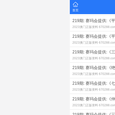
首页
219期: 赛玛会提供:
2023澳门正版资料 670288.co
219期: 赛玛会提供:
2023澳门正版资料 670288.co
219期: 赛玛会提供:
2023澳门正版资料 670288.co
219期: 赛玛会提供:
2023澳门正版资料 670288.co
219期: 赛玛会提供:
2023澳门正版资料 670288.co
219期: 赛玛会提供:
2023澳门正版资料 670288.co
219期: 赛玛会提供: