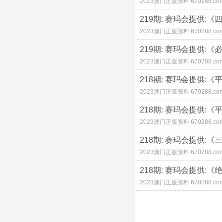
2023澳门正版资料 670288.co
219期: 赛玛会提供:
2023澳门正版资料 670288.co
219期: 赛玛会提供:
2023澳门正版资料 670288.co
218期: 赛玛会提供:
2023澳门正版资料 670288.co
218期: 赛玛会提供:
2023澳门正版资料 670288.co
218期: 赛玛会提供:
2023澳门正版资料 670288.co
218期: 赛玛会提供:
2023澳门正版资料 670288.co