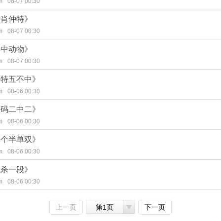
m
08-07 00:30
《四肖仲特》
m
08-07 00:30
《必中动物》
m
08-07 00:30
《平特五不中》
m
08-06 00:30
《平码二中二》
m
08-06 00:30
《三个半单双》
m
08-06 00:30
《绝杀一段》
m
08-06 00:30
上一页
第1页
下一页