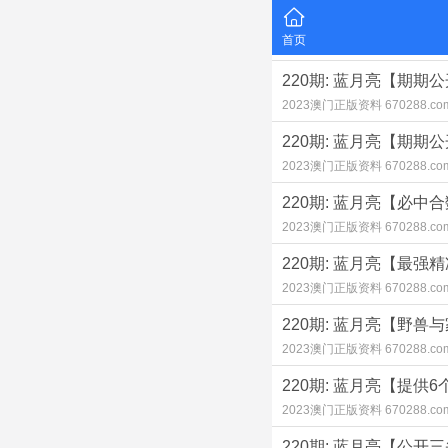
首页
220期: 蓝月亮【期
2023澳门正版资料 670288.co
220期: 蓝月亮【期
2023澳门正版资料 670288.co
220期: 蓝月亮【必中
2023澳门正版资料 670288.co
220期: 蓝月亮【最
2023澳门正版资料 670288.co
220期: 蓝月亮【野
2023澳门正版资料 670288.co
220期: 蓝月亮【提供
2023澳门正版资料 670288.co
220期: 蓝月亮【公开