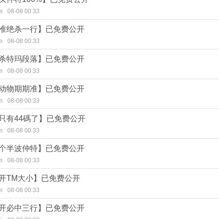
m
08-08 00:33
牌精准绝杀一行】已免费公开
m
08-08 00:33
准绝杀特玛段落】已免费公开
m
08-08 00:33
宫禁动物期期准】已免费公开
m
08-08 00:33
彩只有44碼了】已免费公开
m
08-08 00:33
部三个半波仲特】已免费公开
m
08-08 00:33
公开TM大小】已免费公开
m
08-08 00:33
期公开必中三行】已免费公开