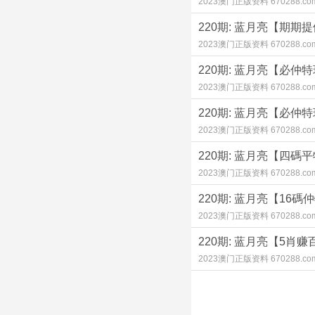
2023澳门正版资料 670288.co
220期: 蓝月亮【期
2023澳门正版资料 670288.co
220期: 蓝月亮【必仲
2023澳门正版资料 670288.co
220期: 蓝月亮【必
2023澳门正版资料 670288.co
220期: 蓝月亮【四碼
2023澳门正版资料 670288.co
220期: 蓝月亮【16
2023澳门正版资料 670288.co
220期: 蓝月亮【5肖
2023澳门正版资料 670288.co