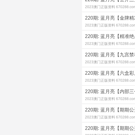
2023澳门正版资料 670288.co
220期: 蓝月亮【金
2023澳门正版资料 670288.co
220期: 蓝月亮【精
2023澳门正版资料 670288.co
220期: 蓝月亮【九
2023澳门正版资料 670288.co
220期: 蓝月亮【六盒
2023澳门正版资料 670288.co
220期: 蓝月亮【内
2023澳门正版资料 670288.co
220期: 蓝月亮【期期
2023澳门正版资料 670288.co
220期: 蓝月亮【期