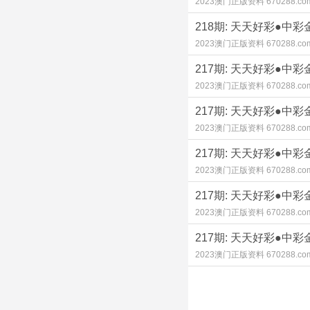
2023澳门正版资料 670288.co
218期: 天天好彩●中彩金
2023澳门正版资料 670288.co
217期: 天天好彩●中彩金
2023澳门正版资料 670288.co
217期: 天天好彩●中彩金
2023澳门正版资料 670288.co
217期: 天天好彩●中彩金
2023澳门正版资料 670288.co
217期: 天天好彩●中彩金
2023澳门正版资料 670288.co
217期: 天天好彩●中彩金
2023澳门正版资料 670288.co