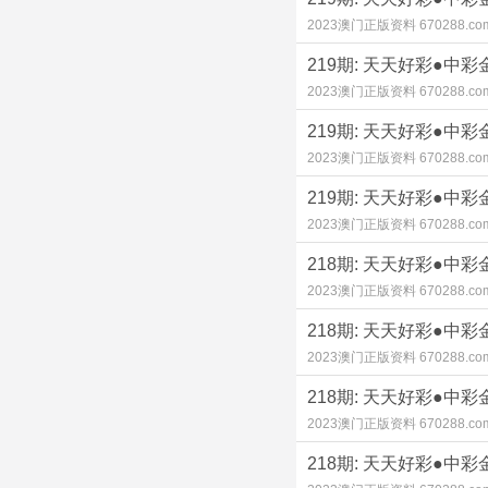
2023澳门正版资料 670288.co
219期: 天天好彩●中彩金
2023澳门正版资料 670288.co
219期: 天天好彩●中彩金
2023澳门正版资料 670288.co
219期: 天天好彩●中彩金
2023澳门正版资料 670288.co
218期: 天天好彩●中彩金
2023澳门正版资料 670288.co
218期: 天天好彩●中彩金
2023澳门正版资料 670288.co
218期: 天天好彩●中彩金
2023澳门正版资料 670288.co
218期: 天天好彩●中彩金