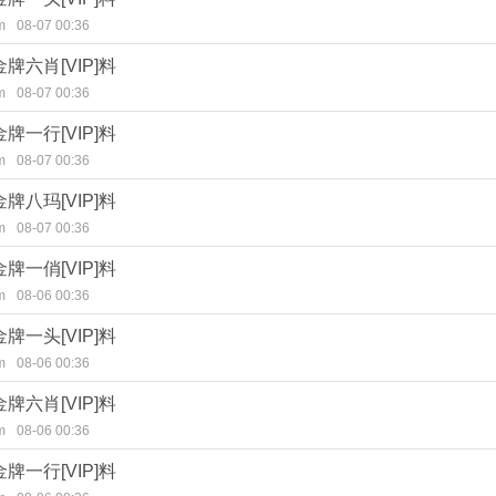
m
08-07 00:36
牌六肖[VIP]料
m
08-07 00:36
牌一行[VIP]料
m
08-07 00:36
牌八玛[VIP]料
m
08-07 00:36
牌一俏[VIP]料
m
08-06 00:36
牌一头[VIP]料
m
08-06 00:36
牌六肖[VIP]料
m
08-06 00:36
牌一行[VIP]料