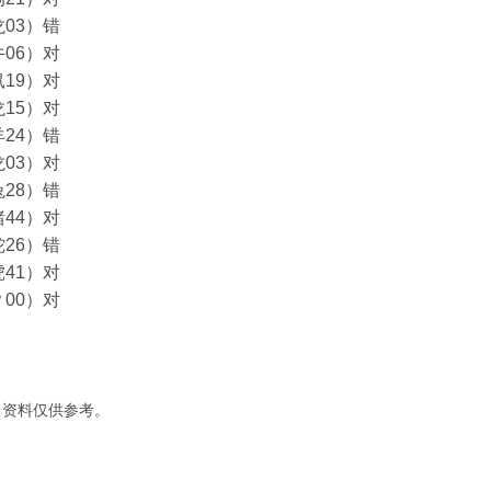
03）错
06）对
19）对
15）对
24）错
03）对
28）错
44）对
26）错
41）对
00）对
，资料仅供参考。