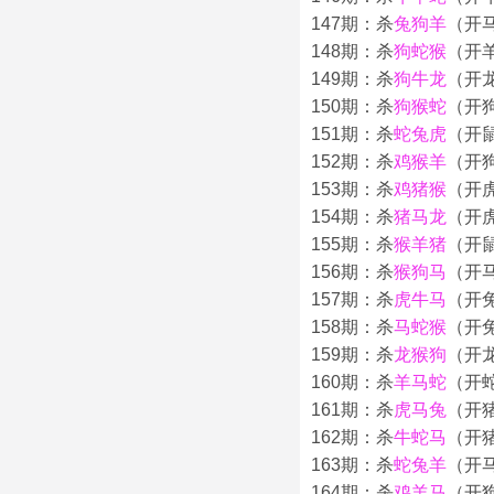
147期：杀
兔狗羊
（开马
148期：杀
狗蛇猴
（开羊
149期：杀
狗牛龙
（开龙
150期：杀
狗猴蛇
（开狗
151期：杀
蛇兔虎
（开鼠
152期：杀
鸡猴羊
（开狗
153期：杀
鸡猪猴
（开虎
154期：杀
猪马龙
（开虎
155期：杀
猴羊猪
（开鼠
156期：杀
猴狗马
（开马
157期：杀
虎牛马
（开兔
158期：杀
马蛇猴
（开兔
159期：杀
龙猴狗
（开龙
160期：杀
羊马蛇
（开蛇
161期：杀
虎马兔
（开猪
162期：杀
牛蛇马
（开猪
163期：杀
蛇兔羊
（开马
164期：杀
鸡羊马
（开狗