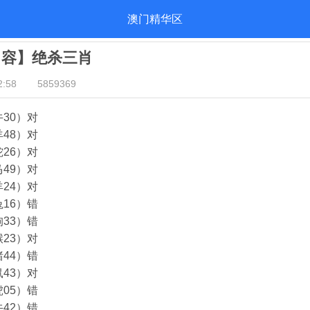
澳门精华区
自容】绝杀三肖
:58
5859369
30）对
48）对
26）对
49）对
24）对
16）错
33）错
23）对
44）错
43）对
05）错
42）错